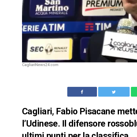
CagliariNews24.com
Cagliari, Fabio Pisacane mette
l’Udinese. Il difensore rossob
ultimi punti per la classifica