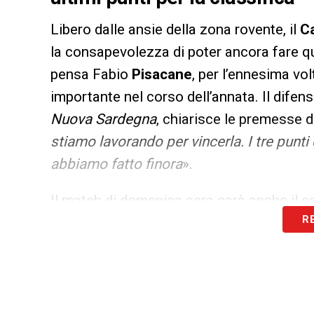
Libero dalle ansie della zona rovente, il
Ca
la consapevolezza di poter ancora fare qu
pensa Fabio
Pisacane
, per l’ennesima vol
importante nel corso dell’annata. Il difens
Nuova Sardegna
, chiarisce le premesse de
stiamo lavorando per vincerla. I tre pun
abbiamo fatto finora
».
Il match di
domenica sera
sarà anche il sa
R
un messaggio per loro: «
Li ringraziamo p
speriamo di ripagarli come meritano
».
LA PLAYLIST DELLE NOSTRE TOP NEW