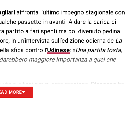
gliari
affronta l’ultimo impegno stagionale con
alche passetto in avanti. A dare la carica ci
ta partito a fari spenti ma poi divenuto pedina
ore, in un’intervista sull’edizione odierna de
La
lla sfida contro l’
Udinese
: «
Una partita tosta,
ti darebbero maggiore importanza a quel che
luto ai tifosi per questa stagione.
Pisacane
ha
EAD MORE
er l’apporto e il sostegno continuo. Domenica
S