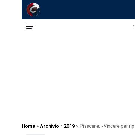
C
Home
»
Archivio
»
2019
»
Pisacane: «Vincere per ripa