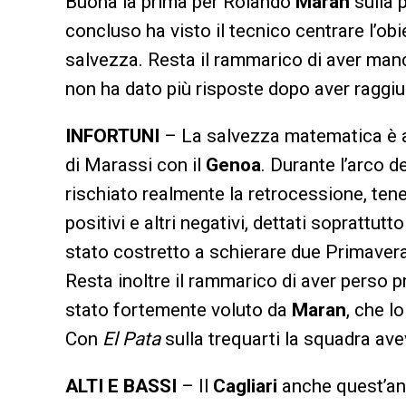
Buona la prima per Rolando
Maran
sulla 
concluso ha visto il tecnico centrare l’obi
salvezza. Resta il rammarico di aver man
non ha dato più risposte dopo aver raggiun
INFORTUNI
– La salvezza matematica è arr
di Marassi con il
Genoa
. Durante l’arco 
rischiato realmente la retrocessione, ten
positivi e altri negativi, dettati soprattut
stato costretto a schierare due Primavera a
Resta inoltre il rammarico di aver perso
stato fortemente voluto da
Maran
, che l
Con
El Pata
sulla trequarti la squadra avev
ALTI E BASSI
– Il
Cagliari
anche quest’ann