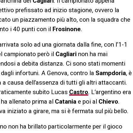
panchina del
Cagliari
. Il campionato appena
ettivo prefissato ad inizio stagione, ovvero la
cato un piazzamento più alto, con la squadra che
to i 40 punti con il
Frosinone
.
ivata solo ad una giornata dalla fine, con l’1-1
del campionato però il
Cagliari
non ha mai
endosi a debita distanza. Ci sono stati momenti
to dagli infortuni. A Genova, contro la
Sampdoria
, è
 causa dell’assenza di tutti gli altri attaccanti.
 praticamente subito Lucas
Castro
. L’argentino era
o ha allenato prima al
Catania
e poi al
Chievo
.
a iniziato a girare, ma si è fermata sul più bello.
o non ha brillato particolarmente per il gioco