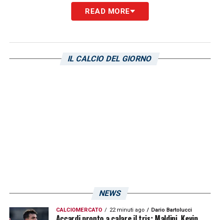
READ MORE
Giocate: 36
Vittorie: 4 | Pareggi: 10 | Sconfitte: 22
Gol Fatti: 26 | Gol Subiti: 60
IL CALCIO DEL GIORNO
LA PLAYLIST DELLE NOSTRE TOP NEWS
NEWS
CALCIOMERCATO
22 minuti ago
Dario Bartolucci
Accardi pronto a calare il tris: Maldini, Kevin