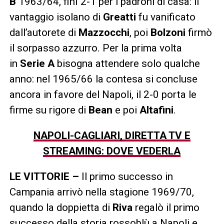
B
1963/64, finì 2-1 per i padroni di casa: il
vantaggio isolano di
Greatti
fu vanificato
dall’autorete di
Mazzocchi
, poi
Bolzoni
firmò
il sorpasso azzurro. Per la prima volta
in
Serie A
bisogna attendere solo qualche
anno: nel 1965/66 la contesa si concluse
ancora in favore del Napoli, il 2-0 porta le
firme su rigore di
Bean
e poi
Altafini
.
NAPOLI-CAGLIARI, DIRETTA TV E
STREAMING: DOVE VEDERLA
LE VITTORIE –
Il primo successo in
Campania arrivò nella stagione 1969/70,
quando la doppietta di
Riva
regalò il primo
successo della storia rossoblù a Napoli e