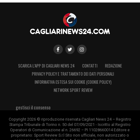
SCARICA L’APP DI CAGLIARI NEWS 24
CONTATTI
REDAZIONE
PRIVACY POLICY E TRATTAMENTO DEI DATI PERSONALI
INFORMATIVA ESTESA SUI COOKIE (COOKIE POLICY)
NETWORK SPORT REVIEW
gestisci il consenso
Copyright 2026 © riproduzione riservata Cagliari News 24 – Registro
Stampa Tribunale di Torino n. 50 del 07/09/2021 - Iscritto al Registro
Operatori di Comunicazione al n. 26692 – PI 11028660014 Editore e
proprietario: Sport Review S.r.l Sito non ufficiale, non autorizzato o