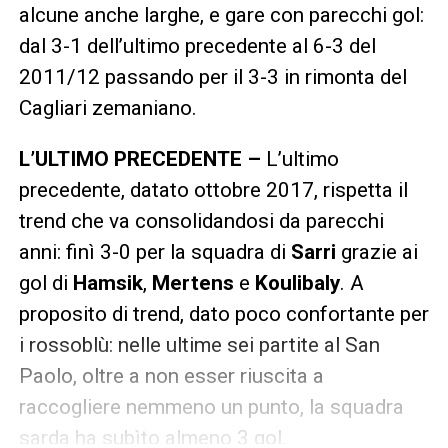
alcune anche larghe, e gare con parecchi gol:
dal 3-1 dell’ultimo precedente al 6-3 del
2011/12 passando per il 3-3 in rimonta del
Cagliari zemaniano.
L’ULTIMO PRECEDENTE –
L’ultimo
precedente, datato ottobre 2017, rispetta il
trend che va consolidandosi da parecchi
anni: finì 3-0 per la squadra di
Sarri
grazie ai
gol di
Hamsik
,
Mertens
e
Koulibaly
. A
proposito di trend, dato poco confortante per
i rossoblù: nelle ultime sei partite al San
Paolo, oltre a non esser riuscita a
raccogliere nemmeno un punto, la squadra
sarda ha subìto almeno 3 gol.