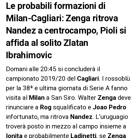
Le probabili formazioni di
Milan-Cagliari: Zenga ritrova
Nandez a centrocampo, Pioli si
affida al solito Zlatan
Ibrahimovic
Domani alle 20:45 si concluderà il
campionato 2019/20 del
Cagliari
. I rossoblù
per la 38ª e ultima giornata di Serie A fanno
visita al
Milan
a San Siro. Walter
Zenga
deve
rinunciare a
Rog
squalificato e
Joao Pedro
infortunato, ma ritrova
Nandez
. L’uruguagio
troverà posto in mezzo al campo insieme a
Ionita
e probabilmente
Ladinetti
, se
Zenga