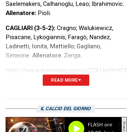
Saelemakers, Calhanoglu, Leao; Ibrahimovic.
Allenatore:
Pioli.
CAGLIARI (3-5-2):
Cragno; Walukiewicz,
Pisacane, Lykogiannis; Faragò, Nandez,
Ladinetti, Ionita, Mattiello; Gagliano,
Simeone.
Allenatore
: Zenga.
https://www.instagram.com/p/CDUJerPnYCF/
READ MORE
LA PLAYLIST DELLE NOSTRE TOP NEWS
IL CALCIO DEL GIORNO