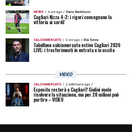
NEWS
6 ore ago
Dario Bartolucci
Cagliari Nizza 4-2: i rigori consegnano la
vittoria ai sardi!
CALCIOMERCATO
6 ore ago
Elia Serra
Tabellone calciomercato estivo Cagliari 2026
LIVE: i trasferimenti in entrata e in uscita
VIDEO
CALCIOMERCATO
2 settimane ago
Esposito resterà a Cagliari? Giulini vuole
risolvere la situazione, ma per 20 milioni può
partire – VIDEO