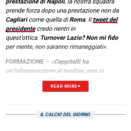
prestazione di Napoli
, la nostra squadra
prende forza dopo una prestazione non da
Cagliari
come quella di
Roma
. Il
tweet del
presidente
credo rientri in
quest’ottica.
Turnover Lazio? Non mi fido
per niente, non saranno rimaneggiati»
.
FORMAZIONE
–
«
C
eppitelli ha
un’infiammazione al tendine, non ci
sarà
.
Barella
o
Birsa
sulla trequarti? Non ho
READ MORE
ancora deciso, ma non è escluso che
nell’arco della partita possiamo avere
bisogno di entrambe le soluzioni.
Cerri
ha
IL CALCIO DEL GIORNO
fatto una buona gara. Può giocare con
Pavoletti
perché hanno caratteristiche