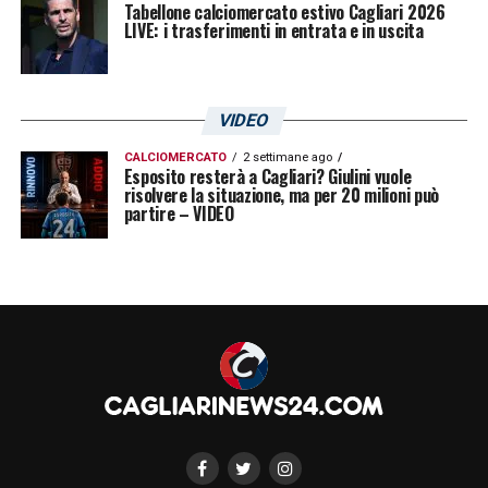
Tabellone calciomercato estivo Cagliari 2026
Dichiarazioni riportate dal nostro inviato ad
LIVE: i trasferimenti in entrata e in uscita
Assemini Sergio Cadeddu
VIDEO
CALCIOMERCATO
2 settimane ago
LA PLAYLIST DELLE NOSTRE TOP NEWS
Esposito resterà a Cagliari? Giulini vuole
risolvere la situazione, ma per 20 milioni può
partire – VIDEO