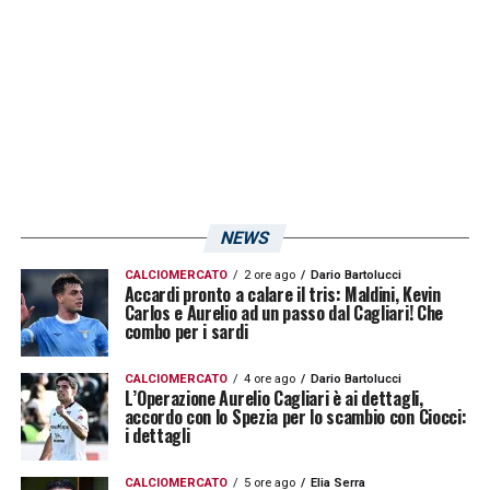
diverse,
Cerri fa più facilmente la punta di
raccordo
.
Lykogiannis
o
Pellegrini
? Sono
diversi fisicamente ma simili per
caratteristiche. Il greco è nel suo momento
migliore da quando sono qui. Al di là dei
nomi, quest’anno abbiamo visto che conta la
lucidità. In settimana non provo mai undici
NEWS
titolari, tutti devono avere la fiducia e sapere
CALCIOMERCATO
2 ore ago
Dario Bartolucci
che può toccare a loro.
Cerri
è arrivato con
Accardi pronto a calare il tris: Maldini, Kevin
Carlos e Aurelio ad un passo dal Cagliari! Che
qualche problema e poi ha avuto qualche
combo per i sardi
infortunio. La crescita la sta facendo vedere
ora, ha margini di miglioramento. C’è
CALCIOMERCATO
4 ore ago
Dario Bartolucci
L’Operazione Aurelio Cagliari è ai dettagli,
accordo con lo Spezia per lo scambio con Ciocci:
differenza fra B e A, se avrà continuità
i dettagli
crescerà ancora»
.
CALCIOMERCATO
5 ore ago
Elia Serra