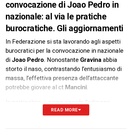
convocazione di Joao Pedro in
nazionale: al via le pratiche
burocratiche. Gli aggiornamenti
In Federazione si sta lavorando agli aspetti
burocratici per la convocazione in nazionale
di
Joao Pedro
. Nonostante
Gravina
abbia
storto il naso, contrastando l’entusiasmo di
massa, l’effettiva presenza dell’attaccante
potrebbe giovare al ct
Mancini
.
In particolare – come ricorda l’edizione
READ MORE
odierna del
Corriere dello Sport
– si sta
verificando che il capitano del
Cagliari
abbia
collezionato solo una decine di presenze nel