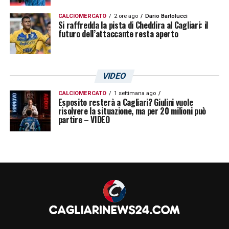
effettuare nemmeno una conclusione verso
CALCIOMERCATO
2 ore ago
Dario Bartolucci
Si raffredda la pista di Cheddira al Cagliari: il
la porta di
Handanovic
.
futuro dell’attaccante resta aperto
LA PLAYLIST DELLE NOSTRE TOP NEWS
VIDEO
CALCIOMERCATO
1 settimana ago
Esposito resterà a Cagliari? Giulini vuole
risolvere la situazione, ma per 20 milioni può
partire – VIDEO