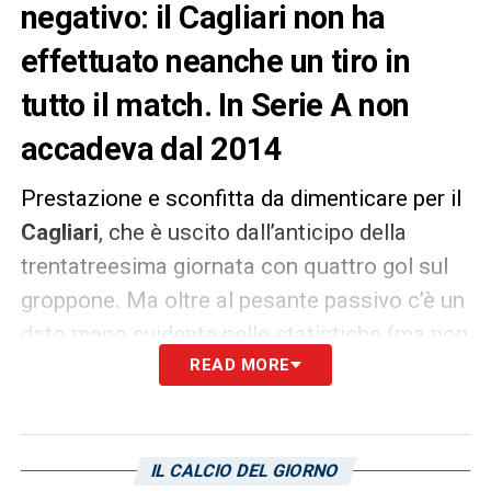
negativo: il Cagliari non ha
effettuato neanche un tiro in
tutto il match. In Serie A non
accadeva dal 2014
Prestazione e sconfitta da dimenticare per il
Cagliari
, che è uscito dall’anticipo della
trentatreesima giornata con quattro gol sul
groppone. Ma oltre al pesante passivo c’è un
dato meno evidente nelle statistiche (ma non
in campo). Una partita,
READ MORE
a detta dei
protagonisti ai nostri microfoni
, preparata
bene ma girata nel verso sbagliato. Sarà
stato per il gol a freddo di
Cancelo
, ma il
IL CALCIO DEL GIORNO