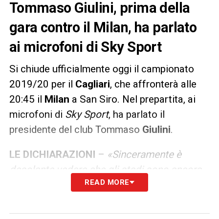
Tommaso Giulini, prima della
gara contro il Milan, ha parlato
ai microfoni di Sky Sport
Si chiude ufficialmente oggi il campionato
2019/20 per il
Cagliari
, che affronterà alle
20:45 il
Milan
a San Siro. Nel prepartita, ai
microfoni di
Sky Sport
, ha parlato il
presidente del club Tommaso
Giulini
.
LE DICHIARAZIONI
–
«Sinceramente è
desolante vedere che gli stadi sono ancora
READ MORE
vuoti e che non c’è una progettualità per
riaprili la prossima stagione. Va dato merito
a Del Pino, Gravina e Spadafora per aver