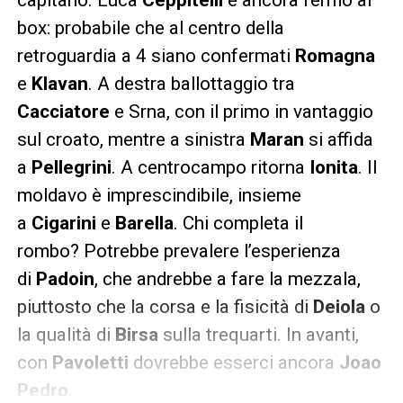
box: probabile che al centro della
retroguardia a 4 siano confermati
Romagna
e
Klavan
. A destra ballottaggio tra
Cacciatore
e Srna, con il primo in vantaggio
sul croato, mentre a sinistra
Maran
si affida
a
Pellegrini
. A centrocampo ritorna
Ionita
. Il
moldavo è imprescindibile, insieme
a
Cigarini
e
Barella
. Chi completa il
rombo? Potrebbe prevalere l’esperienza
di
Padoin
, che andrebbe a fare la mezzala,
piuttosto che la corsa e la fisicità di
Deiola
o
la qualità di
Birsa
sulla trequarti. In avanti,
con
Pavoletti
dovrebbe esserci ancora
Joao
Pedro
.