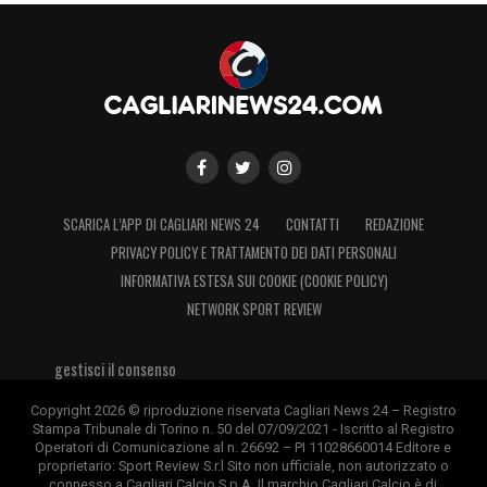
SCARICA L’APP DI CAGLIARI NEWS 24
CONTATTI
REDAZIONE
PRIVACY POLICY E TRATTAMENTO DEI DATI PERSONALI
INFORMATIVA ESTESA SUI COOKIE (COOKIE POLICY)
NETWORK SPORT REVIEW
gestisci il consenso
Copyright 2026 © riproduzione riservata Cagliari News 24 – Registro
Stampa Tribunale di Torino n. 50 del 07/09/2021 - Iscritto al Registro
Operatori di Comunicazione al n. 26692 – PI 11028660014 Editore e
proprietario: Sport Review S.r.l Sito non ufficiale, non autorizzato o
connesso a Cagliari Calcio S.p.A. Il marchio Cagliari Calcio è di