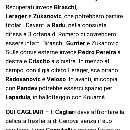
Recuperati invece
Biraschi
,
Lerager
e
Zukanovic
, che potrebbero partire
titolari. Davanti a
Radu
, nella consueta
difesa a 3 orfana di Romero ci dovrebbero
essere infatti Biraschi,
Gunter
e Zukanovic.
Sulle corsie esterne invece
Pedro Pereira
a
destra e
Criscito
a sinistra. In mezzo al
campo, con il già citato Lerager, scalpitano
Radovanovic
e
Veloso
. In avanti, in coppia
con
Pandev
potrebbe esserci spazio per
Lapadula
, in ballottaggio con Kouamé.
QUI CAGLIARI
– Il
Cagliari
deve affrontare la
delicata trasferta di Genova senza il suo
capitano. Luca
Ceppitelli
è ancora fermo ai