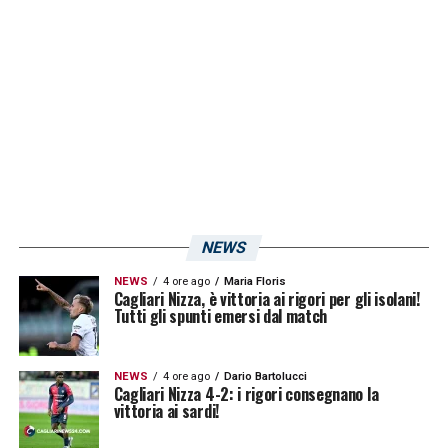
l’esperto
Claudio Ranieri
nel
2023
. Il miglior
piazzamento assoluto della gestione resta
l’11° posto. Al netto di tali riscontri, le
statistiche evidenziano però anche una
spiccata instabilità della guida tecnica,
caratterizzata dall’avvicendamento sulla
panchina di oltre
13 allenatori differenti
, un
dato che testimonia una conduzione a tratti
NEWS
umorale dei piani sportivi a lungo termine.
NEWS
4 ore ago
Maria Floris
Cagliari Nizza, è vittoria ai rigori per gli isolani!
Tutti gli spunti emersi dal match
NEWS
4 ore ago
Dario Bartolucci
Cagliari Nizza 4-2: i rigori consegnano la
CAGLIARI NEWS 24 SU GOOGLE NEWS
vittoria ai sardi!
Seguici su Google News per restare