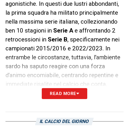
agonistiche. In questi due lustri abbondanti,
la prima squadra ha militato principalmente
nella massima serie italiana, collezionando
ben 10 stagioni in
Serie A
e affrontando 2
retrocessioni in
Serie B
, specificamente nei
campionati 2015/2016 e 2022/2023. In
entrambe le circostanze, tuttavia, l’ambiente
sardo ha saputo reagire con una forza
d’animo encomiabile, centrando repentine e
immediate risalite nel calcio che conta.
READ MORE
La prima volta conquistando la vittoria del
torneo cadetto sotto la guida di
Massimo
Rastelli
nel
2016
, la seconda trionfando
IL CALCIO DEL GIORNO
nella drammatica finale dei Playoff con