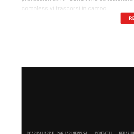
complessivi trascorsi in campo.
R
L’esordio assoluto nel massimo campiona
ma il vero e proprio battesimo del fuoco
carriera, si è registrato il 27 aprile 2026 c
impiegato la miseria di 8 minuti per firm
un imperioso colpo di testa e poi trovando
devastante che lo ha fatto entrare di dirit
estrema precocità.
ASCOLTA CAGLIARI NEWS 24!
Non hai tempo di leggere? Ascolt
rossoblù.
Clicca qui!
SCARICA L’APP DI CAGLIARI NEWS 24
CONTATTI
REDAZIO