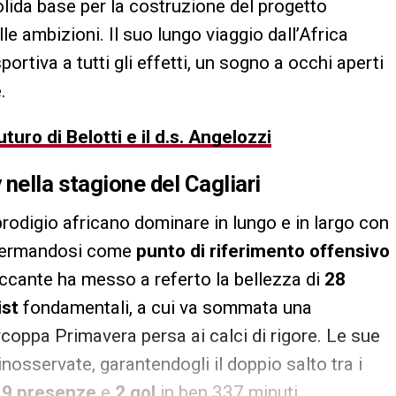
olida base per la costruzione del progetto
le ambizioni. Il suo lungo viaggio dall’Africa
ortiva a tutti gli effetti, un sogno a occhi aperti
.
uturo di Belotti e il d.s. Angelozzi
y
nella stagione del
Cagliari
prodigio africano dominare in lungo e in largo con
ffermandosi come
punto di riferimento offensivo
accante ha messo a referto la bellezza di
28
ist
fondamentali, a cui va sommata una
rcoppa Primavera persa ai calci di rigore. Le sue
osservate, garantendogli il doppio salto tra i
o
9 presenze
e
2 gol
in ben 337 minuti