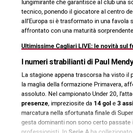
lungimirante che garantisce al club una s
tecnico, ponendo il giocatore al centro del
all’Europa si è trasformato in una favola sp
affrontato con una maturità sorprendente
Ultimissime Cagliari LIVE: le novità sul f
I numeri strabilianti di
Paul Mend
La stagione appena trascorsa ha visto il 
la maglia della formazione Primavera, a
assoluto. Nel campionato Under 20, l’att
presenze
, impreziosite da
14 gol
e
3 ass
marcatura nella sfortunata finale di Supe
gesta dominanti non sono certo passate in
professionisti. In
Serie A
ha collezionat