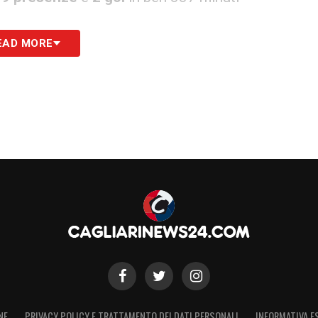
EAD MORE
to italiano è avvenuto a marzo contro il
Napoli
,
, nonché
i
l punto più alto della sua giovanissima
ontro l’
Atalanta
. Schierato titolare a sorpresa, ha
are una doppietta micidiale, segnando prima con
 la rete con un insidioso tiro deviato. Un impatto
to nella storia del club rossoblù per la sua
a il nostro podcast con le ultime notizie
NE
PRIVACY POLICY E TRATTAMENTO DEI DATI PERSONALI
INFORMATIVA E