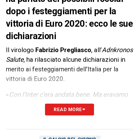
dopo i festeggiamenti per la
vittoria di Euro 2020: ecco le sue
dichiarazioni
Il virologo
Fabrizio Pregliasco
, all’
Adnkronos
Salute
, ha rilasciato alcune dichiarazioni in
merito ai festeggiamenti dell’Italia per la
vittoria di Euro 2020.
«
Con l’Inter c’era andata bene. Ma eravamo
in una situazione più limitata. Questa volta è
READ MORE
stata una cosa davvero trasversale, che ha
riguardato tutti da Rocca Cannuccia a New
York, addirittura. Ho letto di italiani che