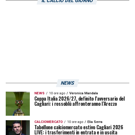
IL CALCIO DEL GIORNO
hanno fatto festa su un aereo
intercontinentale. Quindi è difficile dire
quanti contagi in più avremo, è difficilmente
quantificabile l’impatto, ma certamente una
mano al virus gliel’abbiamo data. E’
probabile che qualcuno in ospedale ci
finirà».
LA PLAYLIST DELLE NOSTRE TOP NEWS
NEWS
NEWS
10 ore ago
Veronica Mandala
Coppa Italia 2026/27, definito l’avversario del
Cagliari: i rossoblù affronteranno l’Arezzo
CALCIOMERCATO
10 ore ago
Elia Serra
Tabellone calciomercato estivo Cagliari 2026
LIVE: i trasferimenti in entrata e in uscita