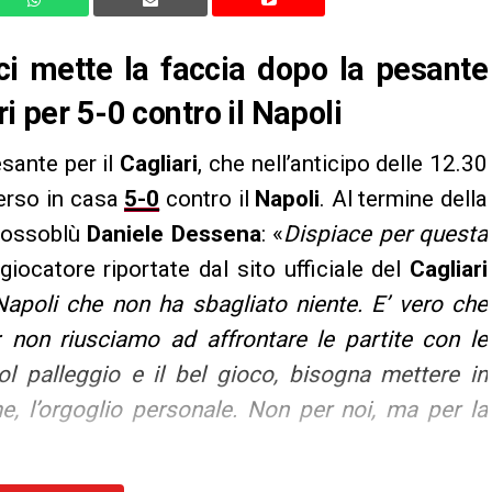
ci mette la faccia dopo la pesante
i per 5-0 contro il Napoli
sante per il
Cagliari
, che nell’anticipo delle 12.30
perso in casa
5-0
contro il
Napoli
. Al termine della
 rossoblù
Daniele Dessena
: «
Dispiace per questa
giocatore riportate dal sito ufficiale del
Cagliari
apoli che non ha sbagliato niente. E’ vero che
non riusciamo ad affrontare le partite con le
ol palleggio e il bel gioco, bisogna mettere in
e, l’orgoglio personale. Non per noi, ma per la