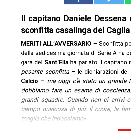
Il capitano Daniele Dessena 
sconfitta casalinga del Cagliar
MERITI ALL’AVVERSARIO –
Sconfitta pe
della sedicesima giornata di Serie A ha 
gara del
Sant’Elia
ha parlato il capitano
pesante sconfitta
– le dichiarazioni del 
Calcio
–
ma oggi c’è stato un grande N
dobbiamo fare un esame di coscienza: 
grandi squadre. Quando non ci arrivi c
campo qualcosa di più: il cuore, la fam
maglia che indossiamo
».