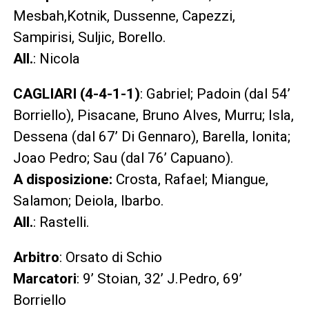
Mesbah,Kotnik, Dussenne, Capezzi,
Sampirisi, Suljic, Borello.
All.
: Nicola
CAGLIARI (4-4-1-1)
: Gabriel; Padoin (dal 54’
Borriello), Pisacane, Bruno Alves, Murru; Isla,
Dessena (dal 67’ Di Gennaro), Barella, Ionita;
Joao Pedro; Sau (dal 76’ Capuano).
A disposizione:
Crosta, Rafael; Miangue,
Salamon; Deiola, Ibarbo.
All.
:
Rastelli.
Arbitro
: Orsato di Schio
Marcatori
: 9’ Stoian, 32’ J.Pedro, 69’
Borriello