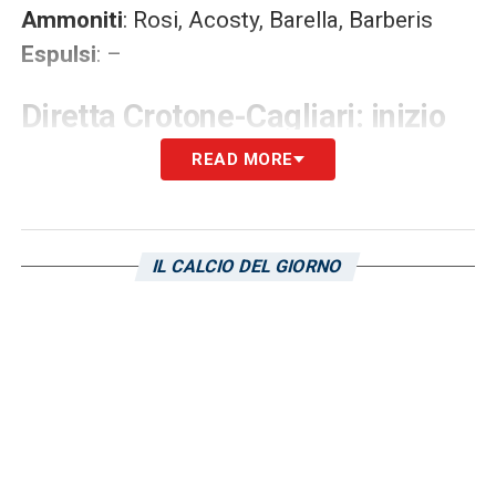
Ammoniti
: Rosi, Acosty, Barella, Barberis
Espulsi
: –
Diretta Crotone-Cagliari: inizio
ore 15.00
READ MORE
50′ – Orsato fischia tre volte: il Cagliari torna
alla vittoria, per il Crotone è la quinta
IL CALCIO DEL GIORNO
sconfitta consecutiva. Rossoblù sardi
vicinissimi alla salvezza, si complicano
ulteriormente i piani del Crotone.
49′ – Brivido Cagliari! Gabriel respinge male
in uscita, Rosi va al tiro ma calcia male
48′ – Due minuti al termine del match, i