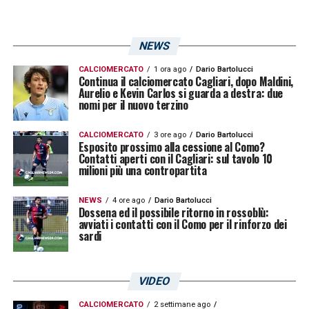
rossoblù di Rastelli attaccano
esclusivamente con Joao Pedro, Borriello ed
NEWS
un instancabile Barella
CALCIOMERCATO
1 ora ago
Dario Bartolucci
Continua il calciomercato Cagliari, dopo Maldini,
Aurelio e Kevin Carlos si guarda a destra: due
47′ – Ancora Barella, questa volta in difesa: il
nomi per il nuovo terzino
centrocampista è bravo a cercare e trovare
CALCIOMERCATO
3 ore ago
Dario Bartolucci
un calcio di punizione, respirano i sardi
Esposito prossimo alla cessione al Como?
Contatti aperti con il Cagliari: sul tavolo 10
milioni più una contropartita
46′ – Buono spunto di Barella, che guadagna
un fallo laterale
NEWS
4 ore ago
Dario Bartolucci
Dossena ed il possibile ritorno in rossoblù:
avviati i contatti con il Como per il rinforzo dei
45′ – Recupero di 5 minuti. Il Crotone ci
sardi
prova con la forza della disperazione
VIDEO
44′ –
—
Ancora un giallo per il Crotone: è per
CALCIOMERCATO
2 settimane ago