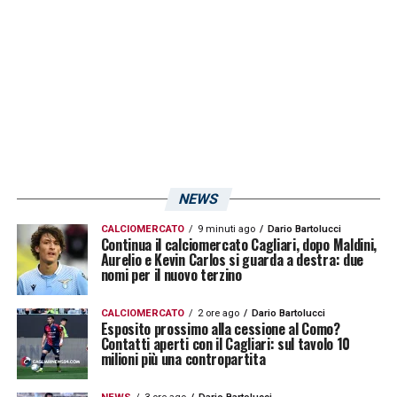
E’ andata così, domani guarderemo l’Empoli
e speriamo bene. Speriamo di finire bene il
campionato, da gennaio in poi abbiamo
avuto tante difficoltà fra cui anche la
partenza di Piatek. Negli occhi dei miei
compagni vedo preoccupazione ma non
paura, vogliamo fare di tutto per finire bene
la stagione
».
NEWS
CALCIOMERCATO
9 minuti ago
Dario Bartolucci
Continua il calciomercato Cagliari, dopo Maldini,
LA PLAYLIST DELLE NOSTRE TOP NEWS
Aurelio e Kevin Carlos si guarda a destra: due
nomi per il nuovo terzino
CALCIOMERCATO
2 ore ago
Dario Bartolucci
Esposito prossimo alla cessione al Como?
Contatti aperti con il Cagliari: sul tavolo 10
milioni più una contropartita