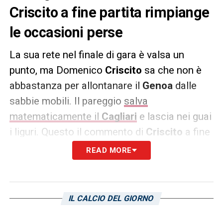
Criscito a fine partita rimpiange
le occasioni perse
La sua rete nel finale di gara è valsa un
punto, ma Domenico
Criscito
sa che non è
abbastanza per allontanare il
Genoa
dalle
sabbie mobili. Il pareggio
salva
matematicamente il
Cagliari
e lascia nei guai
i liguri. Questo il commento di
Criscito
a fine
gara ai microfoni di Sky Sport: «
Era un rigore
READ MORE
importante, al novantesimo e sotto di un gol.
Voleva tirarlo Sanabria ma sapevo che avrei
segnato. Per la prestazione fatta sono due
IL CALCIO DEL GIORNO
punti persi, abbiamo avuto tante occasioni.