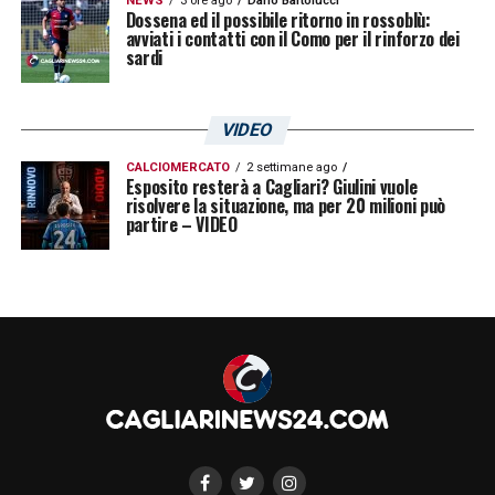
NEWS
3 ore ago
Dario Bartolucci
Dossena ed il possibile ritorno in rossoblù:
avviati i contatti con il Como per il rinforzo dei
sardi
VIDEO
CALCIOMERCATO
2 settimane ago
Esposito resterà a Cagliari? Giulini vuole
risolvere la situazione, ma per 20 milioni può
partire – VIDEO