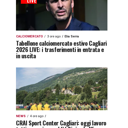
CALCIOMERCATO
3 ore ago
Elia Serra
Tabellone calciomercato estivo Cagliari
2026 LIVE: i trasferimenti in entrata e
in uscita
NEWS
4 ore ago
CRAI Sport Center Cagliari: oggi lavoro