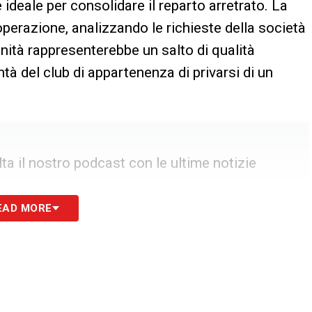
 ideale per consolidare il reparto arretrato. La
l’operazione, analizzando le richieste della società
nità rappresenterebbe un salto di qualità
tà del club di appartenenza di privarsi di un
a il nostro podcast con le ultime notizie
EAD MORE
addii
entamente su come muoversi. Se da una parte c’è
 c’è la necessità di non smantellare un organico