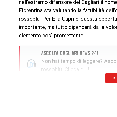
nell’estremo difensore del Cagliari il nome
Fiorentina sta valutando la fattibilità del
rossoblù. Per Elia Caprile, questa opportu
importante, ma tutto dipenderà dalla volon
elemento così promettente.
ASCOLTA CAGLIARI NEWS 24!
Non hai tempo di leggere? Ascolt
rossoblù.
Clicca qui!
R
Il futuro di Caprile tra conferme e 
La dirigenza isolana dovrà riflettere att
l’esigenza di bilanciare i conti, dall’altra