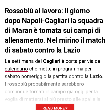
Rossoblù al lavoro: il giorno
dopo Napoli-Cagliari la squadra
di Maran è tornata sui campi di
allenamento. Nel mirino il match
di sabato contro la Lazio
La settimana del
Cagliari
è corta per via del
calendario
che mette in programma per
sabato pomeriggio la partita contro la
Lazio
.
I rossoblù probabilmente sarebbero
comunque tornati in campo già oggi per la
voglia di mettersi al più presto alle spalle la
dolorosa sconfitta di ieri al San Paolo.
READ MORE