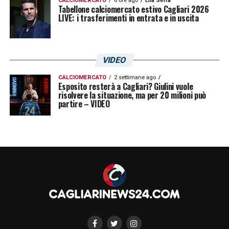
CALCIOMERCATO
6 ore ago
Elia Serra
Tabellone calciomercato estivo Cagliari 2026
decisioni prese da chi vuole fare il
LIVE: i trasferimenti in entrata e in uscita
protagonista inutilmente
».
LA PLAYLIST DELLE NOSTRE TOP NEWS
VIDEO
CALCIOMERCATO
2 settimane ago
Esposito resterà a Cagliari? Giulini vuole
risolvere la situazione, ma per 20 milioni può
partire – VIDEO