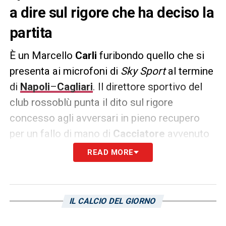
a dire sul rigore che ha deciso la
partita
È un Marcello
Carli
furibondo quello che si
presenta ai microfoni di
Sky Sport
al termine
di
Napoli
–
Cagliari
. Il direttore sportivo del
club rossoblù punta il dito sul rigore
concesso agli avversari in pieno recupero
per un fallo di mano di
Cacciatore
avvenuto
molto vicino all’area cagliaritana. Una
READ MORE
posizione dubbia che scatena la furia di
Carli
: «
Hanno dato un rigore assurdo
, come
si fa a dire che è dentro l’area? Se vogliamo
IL CALCIO DEL GIORNO
far diventare il Var una barzelletta