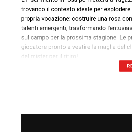
trovando il contesto ideale per esplodere 
propria vocazione: costruire una rosa com
talenti emergenti, trasformando l’entusia
sul campo per la prossima stagione. Le pr
giocatore pronto a vestire la maglia del 
del mister per il ritiro!
R
LA PLAYLIST DELLE NOSTRE TOP NEW