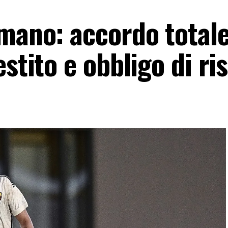
omano: accordo total
stito e obbligo di ri