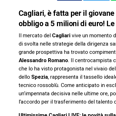
Cagliari, è fatta per il giova
obbligo a 5 milioni di euro! L
Il mercato del
Cagliari
vive un momento di
di svolta nelle strategie della dirigenza sa
grande prospettiva ha trovato compimento n
Alessandro Romano
. Il centrocampista 
che lo ha visto protagonista nel vivaio de
dello
Spezia
, rappresenta il tassello idea
tecnico rossoblù. Come anticipato in esc
un’impennata decisiva nelle ultime ore, por
l’accordo per il trasferimento del talento 
Ultimissime Cagliari LIVE: le novità sul