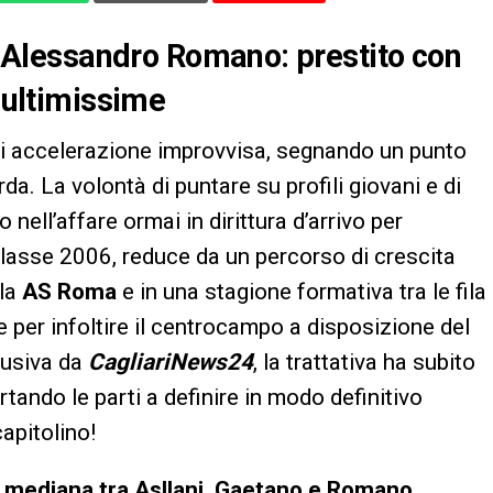
ne Alessandro Romano: prestito con
e ultimissime
 accelerazione improvvisa, segnando un punto
rda. La volontà di puntare su profili giovani e di
ell’affare ormai in dirittura d’arrivo per
classe 2006, reduce da un percorso di crescita
lla
AS Roma
e in una stagione formativa tra le fila
le per infoltire il centrocampo a disposizione del
lusiva da
CagliariNews24
, la trattativa ha subito
tando le parti a definire in modo definitivo
capitolino!
la mediana tra Asllani, Gaetano e Romano