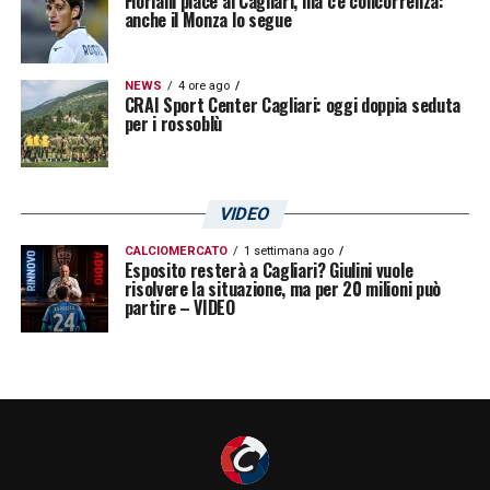
Floriani piace al Cagliari, ma c’è concorrenza:
anche il Monza lo segue
NEWS
4 ore ago
CRAI Sport Center Cagliari: oggi doppia seduta
per i rossoblù
VIDEO
CALCIOMERCATO
1 settimana ago
Esposito resterà a Cagliari? Giulini vuole
risolvere la situazione, ma per 20 milioni può
partire – VIDEO