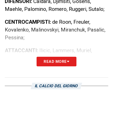
DIFENSORI:
Caldara, Djimsiti, Gosens,
Maehle, Palomino, Romero, Ruggeri, Sutalo;
CENTROCAMPISTI:
de Roon, Freuler,
Kovalenko, Malinovskyi, Miranchuk, Pasalic,
Pessina;
ATTACCANTI:
Ilicic, Lammers, Muriel,
Zapata.
READ MORE
I 22 nerazzurri in partenza per
#CagliariAtalanta
!
IL CALCIO DEL GIORNO
Our travelling squad for
Cagliari!
#SerieATIM
#GoAtalantaGo
pic.twitter.com/GRNtQmqQc4