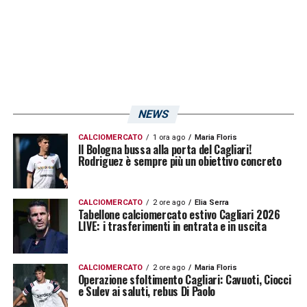
— Atalanta B.C. (@Atalanta_BC)
February 13, 2021
CLICCA QUI PER CONTENUTI VIDEO
ESCLUSIVI SUL CAGLIARI!
NEWS
CALCIOMERCATO
1 ora ago
Maria Floris
LA PLAYLIST DELLE NOSTRE TOP NEWS
Il Bologna bussa alla porta del Cagliari!
Rodriguez è sempre più un obiettivo concreto
CALCIOMERCATO
2 ore ago
Elia Serra
Tabellone calciomercato estivo Cagliari 2026
LIVE: i trasferimenti in entrata e in uscita
CALCIOMERCATO
2 ore ago
Maria Floris
Operazione sfoltimento Cagliari: Cavuoti, Ciocci
e Sulev ai saluti, rebus Di Paolo