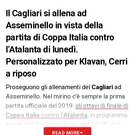
Il Cagliari si allena ad
Asseminello in vista della
partita di Coppa Italia contro
l’Atalanta di lunedì.
Personalizzato per Klavan, Cerri
a riposo
Proseguono gli allenamenti del
Cagliari
ad
Asseminello. Nel mirino c’è sempre la prima
partita ufficiale del 2019:
gli ottavi di finale di
Coppa Italia
contro l’
Atalanta
, in programma
lunedì alla Sardegna Arena alle 17.30. Agli
ordini di
Maran
, questa mattina i rossoblù
READ MORE