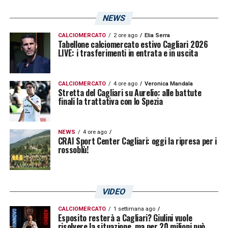
Cagliari Lazio, ballottaggi ancora
NEWS
aperti per le corsie
CALCIOMERCATO
2 ore ago
Elia Serra
Tabellone calciomercato estivo Cagliari 2026
A sinistra resta il solito ballottaggio tra
Nuno
LIVE: i trasferimenti in entrata e in uscita
Tavares
e
Pellegrini
, con il portoghese in
vantaggio per la seconda titolarità
CALCIOMERCATO
4 ore ago
Veronica Mandala
Stretta del Cagliari su Aurelio: alle battute
consecutiva. A destra, invece, ci sarà
finali la trattativa con lo Spezia
nuovamente
Marusic
, che dovrebbe
confermare la sua presenza sulla fascia
NEWS
4 ore ago
CRAI Sport Center Cagliari: oggi la ripresa per i
destra.
rossoblù!
Il tecnico biancoceleste avrà tempo fino alla
rifinitura di venerdì mattina per sciogliere gli
VIDEO
ultimi dubbi sulla formazione. La Lazio si
CALCIOMERCATO
1 settimana ago
prepara ad affrontare il Cagliari con la voglia
Esposito resterà a Cagliari? Giulini vuole
risolvere la situazione, ma per 20 milioni può