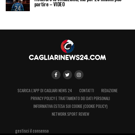
di continuare il percorso di crescita, ma
partire – VIDEO
consapevole che ogni scelta potrebbe fare la
differenza in un match fondamentale per la
classifica.
LA PLAYLIST DELLE NOSTRE TOP NEWS
SCARICA L’APP DI CAGLIARI NEWS 24
CONTATTI
REDAZIONE
PRIVACY POLICY E TRATTAMENTO DEI DATI PERSONALI
INFORMATIVA ESTESA SUI COOKIE (COOKIE POLICY)
NETWORK SPORT REVIEW
gestisci il consenso