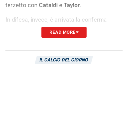
terzetto con
Cataldi
e
Taylor
.
In difesa, invece, è arrivata la conferma
dell’assenza di
Mario Gila
, con gli esami che
READ MORE
hanno evidenziato un’infiammazione del
tendine rotuleo del ginocchio sinistro. Per
Cagliari Lazio, quindi,
Alessio
IL CALCIO DEL GIORNO
Romagnoli
giocherà al centro, con uno
tra
Provstgaard
e
Patric
a completare la
difesa. Il danese è in vantaggio per la
maggiore continuità mostrata ultimamente,
ma Sarri potrebbe decidere di optare per lo
spagnolo per evitare una coppia di difensori
tutti mancini.