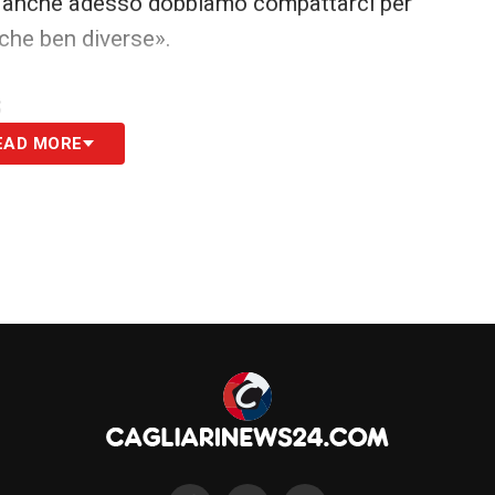
e anche adesso dobbiamo compattarci per
iche ben diverse».
S
EAD MORE