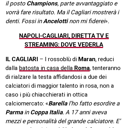
il posto
Champions
, parte avvantaggiato e
vorrà fare risultato. Ma il Cagliari mostrerà i
denti. Fossi in
Ancelotti
non mi fiderei
»
.
NAPOLI-CAGLIARI, DIRETTA TV E
STREAMING: DOVE VEDERLA
IL CAGLIARI
– I rossoblù di
Maran
, reduci
dalla
batosta in casa della
Roma
, tenteranno
di rialzare la testa affidandosi a due dei
calciatori di maggior talento in rosa, non a
caso i più chiacchierati in ottica
calciomercato: «
Barella
l’ho fatto esordire a
Parma
in
Coppa Italia
. A 17 anni aveva
mezzi e personalità del grande calciatore. E’