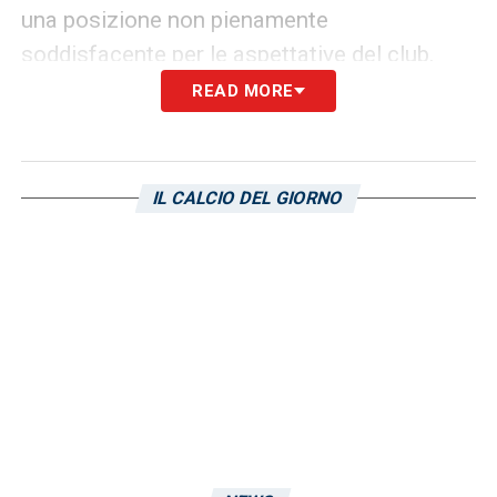
una posizione non pienamente
soddisfacente per le aspettative del club.
READ MORE
A rendere più complicata la settimana per i
torinesi c’è anche l’impegno europeo.
Stasera, infatti, la Vecchia Signora sarà
IL CALCIO DEL GIORNO
impegnata in trasferta contro il Bodo Glimt in
Champions League
. Questo doppio fronte,
campionato e coppa, richiederà grande
gestione delle energie e potrebbe presentare
il fianco al
Cagliari
, che avrà avuto una
settimana intera per preparare l’incontro.
LEGGI ANCHE:
Verso Juventus Cagliari,
svelata la missione impossibile degli