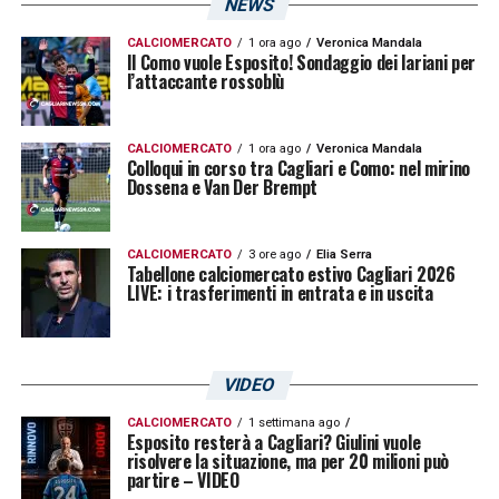
NEWS
uomini di Pisacane: i dettagli
CALCIOMERCATO
1 ora ago
Veronica Mandala
Il Como vuole Esposito! Sondaggio dei lariani per
l’attaccante rossoblù
LA PLAYLIST DELLE NOSTRE TOP NEWS
CALCIOMERCATO
1 ora ago
Veronica Mandala
Colloqui in corso tra Cagliari e Como: nel mirino
Dossena e Van Der Brempt
CALCIOMERCATO
3 ore ago
Elia Serra
Tabellone calciomercato estivo Cagliari 2026
LIVE: i trasferimenti in entrata e in uscita
VIDEO
CALCIOMERCATO
1 settimana ago
Esposito resterà a Cagliari? Giulini vuole
risolvere la situazione, ma per 20 milioni può
partire – VIDEO