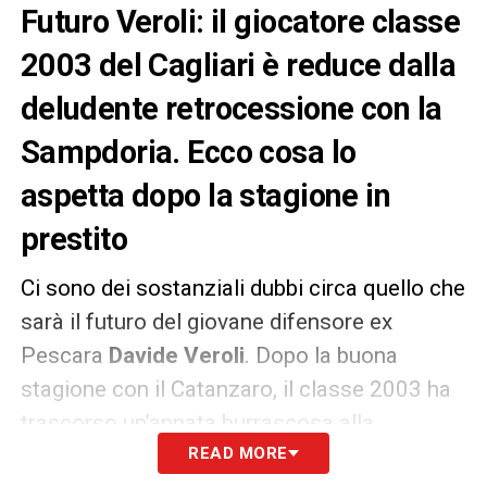
Futuro Veroli: il giocatore classe
2003 del Cagliari è reduce dalla
deludente retrocessione con la
Sampdoria. Ecco cosa lo
aspetta dopo la stagione in
prestito
Ci sono dei sostanziali dubbi circa quello che
sarà il futuro del giovane difensore ex
Pescara
Davide Veroli
. Dopo la buona
stagione con il Catanzaro, il classe 2003 ha
trascorso un’annata burrascosa alla
Sampdoria
. Infatti i blucerchiati dopo il
READ MORE