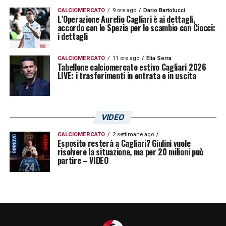
CALCIOMERCATO
9 ore ago
Dario Bartolucci
L’Operazione Aurelio Cagliari è ai dettagli,
LA PLAYLIST DELLE NOSTRE TOP NEWS
accordo con lo Spezia per lo scambio con Ciocci:
i dettagli
CALCIOMERCATO
11 ore ago
Elia Serra
Tabellone calciomercato estivo Cagliari 2026
LIVE: i trasferimenti in entrata e in uscita
VIDEO
CALCIOMERCATO
2 settimane ago
Esposito resterà a Cagliari? Giulini vuole
risolvere la situazione, ma per 20 milioni può
partire – VIDEO