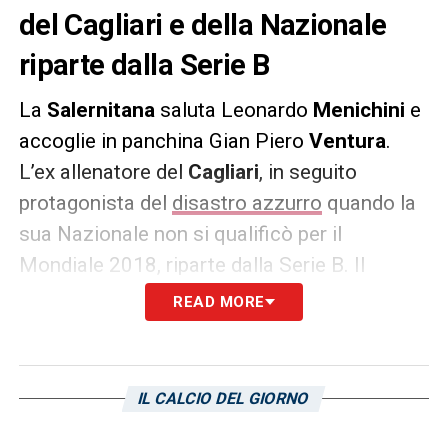
del Cagliari e della Nazionale
riparte dalla Serie B
La
Salernitana
saluta Leonardo
Menichini
e
accoglie in panchina Gian Piero
Ventura
.
L’ex allenatore del
Cagliari
, in seguito
protagonista del
disastro azzurro
quando la
sua Nazionale non si qualificò per il
Mondiale 2018, riparte dalla Serie B. Il
tecnico genovese aveva
provato a rimettersi
READ MORE
in gioco
lo scorso anno sulla panchina del
disastrato
Chievo Verona
, rassegnando
però le dimissioni dopo una manciata di
IL CALCIO DEL GIORNO
partite. Ora è ufficiale,
Ventura
riparte dalla