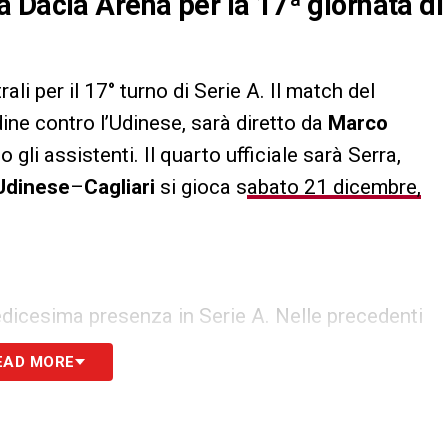
 Dacia Arena per la 17ª giornata di
li per il 17° turno di Serie A. Il match del
ine contro l’Udinese, sarà diretto da
Marco
 gli assistenti. Il quarto ufficiale sarà Serra,
Udinese
–
Cagliari
si gioca s
abato 21 dicembre,
edicesima presenza in Serie A. Nelle precedenti
 una volta i rossoblù: si tratta della gara della
EAD MORE
i danni del
Chievo Verona
(reti di
Pavoletti
e
alia, sempre relativo alla scorsa stagione quando
l’
Atalanta
. L’
Udinese
è stata invece arbitrata da