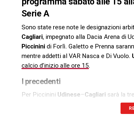
programma sabato alle 15 alla
Serie A
Sono state rese note le designazioni arbitra
Cagliari
, impegnato alla Dacia Arena di Ud
Piccinini
di Forlì. Galetto e Prenna saranno
mentre addetti al VAR Nasca e Di Vuolo.
calcio d’inizio alle ore 15
.
I precedenti
Per Piccinini
Udinese
–
Cagliari
sarà la tr
occasioni l’arbitro romagnolo ha incrociato
R
scorsa stagione finita 2-1 per il
Cagliari
a
Castro
); un precedente anche in Coppa It
i sardi persero l’ottavo di finale in casa del