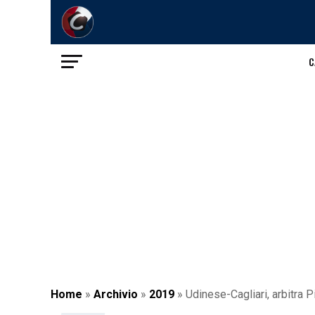
C
Home
»
Archivio
»
2019
»
Udinese-Cagliari, arbitra Pi