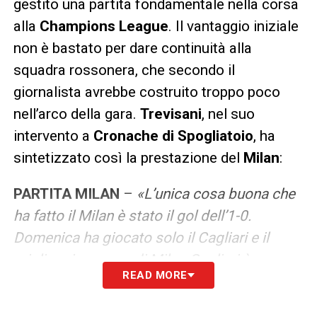
gestito una partita fondamentale nella corsa
alla
Champions League
. Il vantaggio iniziale
non è bastato per dare continuità alla
squadra rossonera, che secondo il
giornalista avrebbe costruito troppo poco
nell’arco della gara.
Trevisani
, nel suo
intervento a
Cronache di Spogliatoio
, ha
sintetizzato così la prestazione del
Milan
:
PARTITA MILAN
–
«L’unica cosa buona che
ha fatto il Milan è stato il gol dell’1-0.
Domenica ha giocato solo il Cagliari e il
migliore in campo di Milan-Cagliari è come
READ MORE
sempre stato tutto l’anno Mike Maignan ed è
una cosa allucinante»
.