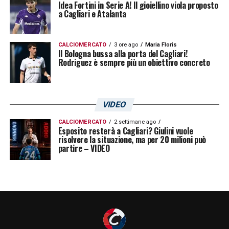
Idea Fortini in Serie A! Il gioiellino viola proposto
sconfitta che ha lasciato il segno. Per il
a Cagliari e Atalanta
Cagliari
, invece, resta una vittoria di grande
prestigio, capace di certificare forza,
CALCIOMERCATO
3 ore ago
Maria Floris
Il Bologna bussa alla porta del Cagliari!
personalità e maturità nel momento più
Rodriguez è sempre più un obiettivo concreto
importante della stagione.
VIDEO
LA PLAYLIST DELLE NOSTRE TOP NEWS
CALCIOMERCATO
2 settimane ago
Esposito resterà a Cagliari? Giulini vuole
risolvere la situazione, ma per 20 milioni può
partire – VIDEO