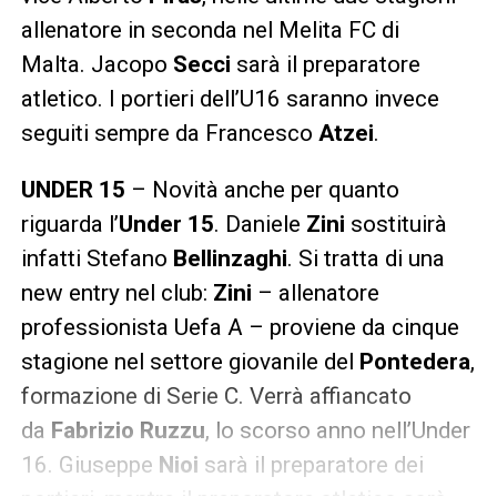
allenatore in seconda nel Melita FC di
Malta. Jacopo
Secci
sarà il preparatore
atletico. I portieri dell’U16 saranno invece
seguiti sempre da Francesco
Atzei
.
UNDER 15
– Novità anche per quanto
riguarda l’
Under 15
. Daniele
Zini
sostituirà
infatti Stefano
Bellinzaghi
. Si tratta di una
new entry nel club:
Zini
– allenatore
professionista Uefa A – proviene da cinque
stagione nel settore giovanile del
Pontedera
,
formazione di Serie C. Verrà affiancato
da
Fabrizio Ruzzu
, lo scorso anno nell’Under
16. Giuseppe
Nioi
sarà il preparatore dei