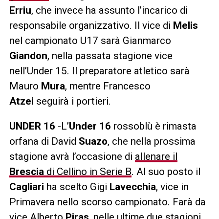
Erriu
, che invece ha assunto l’incarico di
responsabile organizzativo. Il vice di
Melis
nel campionato U17 sarà Gianmarco
Giandon
, nella passata stagione vice
nell’Under 15. Il preparatore atletico sarà
Mauro
Mura
, mentre Francesco
Atzei
seguirà i portieri.
UNDER 16
-L’
Under 16
rossoblù è rimasta
orfana di David
Suazo
, che nella prossima
stagione avrà l’occasione di
allenare il
Brescia
di Cellino in Serie B
. Al suo posto il
Cagliari
ha scelto Gigi
Lavecchia
, vice in
Primavera nello scorso campionato. Farà da
vice Alberto
Piras
, nelle ultime due stagioni