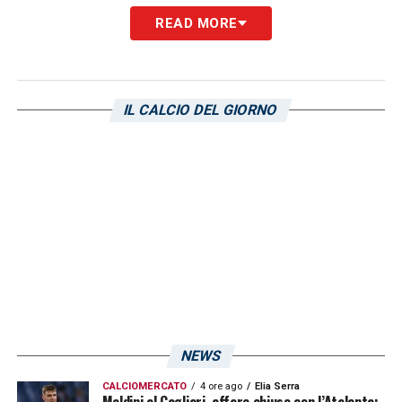
portieri, mentre il preparatore atletico sarà
READ MORE
Giuseppe
Allegra
.
LA PLAYLIST DELLE NOSTRE TOP NEWS
IL CALCIO DEL GIORNO
NEWS
CALCIOMERCATO
4 ore ago
Elia Serra
Maldini al Cagliari, affare chiuso con l’Atalanta: