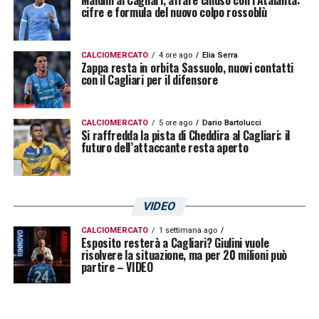
cifre e formula del nuovo colpo rossoblù
CALCIOMERCATO
4 ore ago
Elia Serra
Zappa resta in orbita Sassuolo, nuovi contatti
con il Cagliari per il difensore
CALCIOMERCATO
5 ore ago
Dario Bartolucci
Si raffredda la pista di Cheddira al Cagliari: il
futuro dell’attaccante resta aperto
VIDEO
CALCIOMERCATO
1 settimana ago
Esposito resterà a Cagliari? Giulini vuole
risolvere la situazione, ma per 20 milioni può
partire – VIDEO