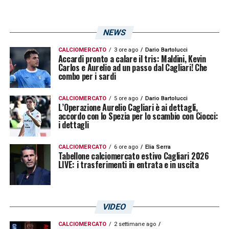
consentirebbe al Cagliari di valutare da
vicino il giocatore, senza esporsi subito
NEWS
con un investimento definitivo.
CALCIOMERCATO
3 ore ago
Dario Bartolucci
Accardi pronto a calare il tris: Maldini, Kevin
Carlos e Aurelio ad un passo dal Cagliari! Che
L’obiettivo della società sarda è arrivare a
combo per i sardi
un’intesa in tempi rapidi, così da poter
CALCIOMERCATO
5 ore ago
Dario Bartolucci
eventualmente ufficializzare l’operazione
L’Operazione Aurelio Cagliari è ai dettagli,
accordo con lo Spezia per lo scambio con Ciocci:
all’apertura della sessione estiva di
i dettagli
calciomercato, fissata per il 30 giugno. Un
CALCIOMERCATO
6 ore ago
Elia Serra
passaggio che permetterebbe a
Romano
di
Tabellone calciomercato estivo Cagliari 2026
LIVE: i trasferimenti in entrata e in uscita
inserirsi subito nel nuovo ambiente e di
iniziare il lavoro con il gruppo fin dalle prime
fasi della preparazione.
VIDEO
Alessandro Romano, una mossa in
CALCIOMERCATO
2 settimane ago