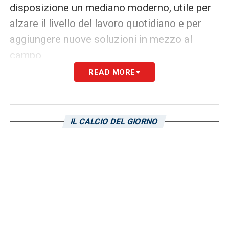
disposizione un mediano moderno, utile per
alzare il livello del lavoro quotidiano e per
aggiungere nuove soluzioni in mezzo al
campo.
READ MORE
Ultimissime Cagliari LIVE: tutte le novità su
Gaetano! Spunta Bowie del Verona, occhi
puntati su Asllani
IL CALCIO DEL GIORNO
Romano Cagliari, la formula studiata
da Accardi
La trattativa è nelle mani del d.s. Pietro
Accardi, che sta cercando di costruire
l’operazione sulla base di un prestito con
diritto di riscatto. Una formula che