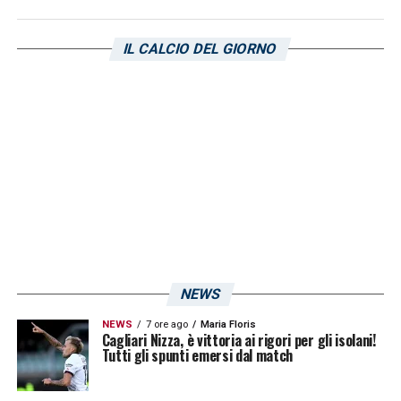
(direttamente con la mano o il braccio –
anche se l’azione avviene accidentalmente –
IL CALCIO DEL GIORNO
compreso il portiere; oppure subito dopo che
la palla gli tocca la mano o il braccio, anche
in modo accidentale)
L’IFAB dunque elimina le situazioni
eccezionali come rimbalzi e incide sulla
volontà o meno di commettere l’infrazione.
LA PLAYLIST DELLE NOSTRE TOP NEWS
NEWS
NEWS
7 ore ago
Maria Floris
Cagliari Nizza, è vittoria ai rigori per gli isolani!
Tutti gli spunti emersi dal match