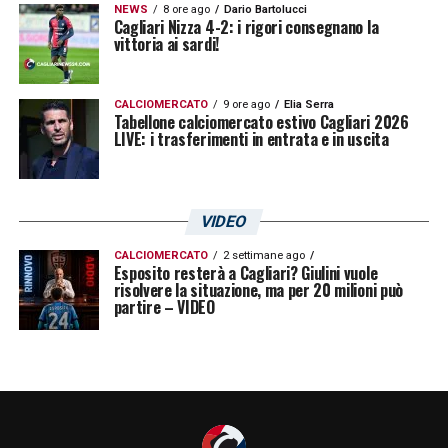
NEWS
8 ore ago
Dario Bartolucci
Cagliari Nizza 4-2: i rigori consegnano la
vittoria ai sardi!
CALCIOMERCATO
9 ore ago
Elia Serra
Tabellone calciomercato estivo Cagliari 2026
LIVE: i trasferimenti in entrata e in uscita
VIDEO
CALCIOMERCATO
2 settimane ago
Esposito resterà a Cagliari? Giulini vuole
risolvere la situazione, ma per 20 milioni può
partire – VIDEO