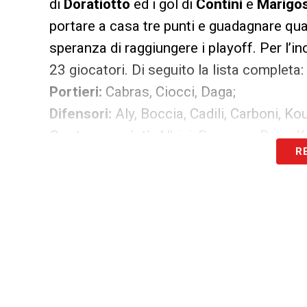
di
Doratiotto
ed i gol di
Contini
e
Marigo
portare a casa tre punti e guadagnare qual
speranza di raggiungere i playoff. Per l’i
23 giocatori. Di seguito la lista completa:
Portieri:
Cabras, Ciocci, Daga;
Difensori:
Aly, Boccia, Cadili, Carboni, Kou
Centrocampisti:
Albini, Desogus, Dore, K
R
Marongiu;
Attaccanti:
Contini, Doratiotto, Marigosu,
LA PLAYLIST DELLE NOSTRE TOP NEW