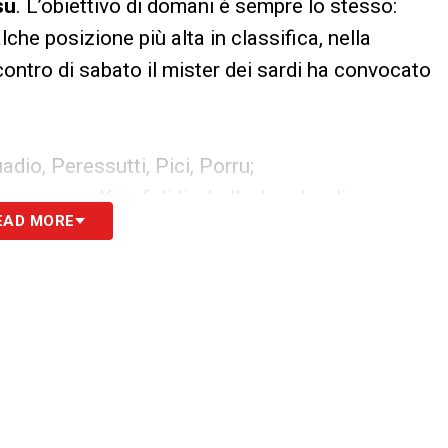
su
. L’obiettivo di domani è sempre lo stesso:
che posizione più alta in classifica, nella
ncontro di sabato il mister dei sardi ha convocato
adio, Peressutti, Pici, Porru;
anyamuna, Kourfalidis, Lella, Lombardi,
EAD MORE
 Verde.
S