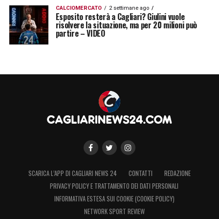
CALCIOMERCATO
2 settimane ago
Esposito resterà a Cagliari? Giulini vuole
risolvere la situazione, ma per 20 milioni può
partire – VIDEO
SCARICA L’APP DI CAGLIARI NEWS 24
CONTATTI
REDAZIONE
PRIVACY POLICY E TRATTAMENTO DEI DATI PERSONALI
INFORMATIVA ESTESA SUI COOKIE (COOKIE POLICY)
NETWORK SPORT REVIEW