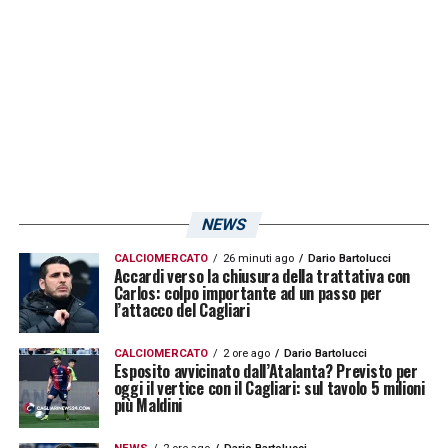
negativo: ad oggi sono appena 10 mila i
tagliandi staccati per la gara contro il
Cagliari. La scelta di
De Laurentiis
di fissare
a 30 euro il prezzo dei ticket per le curve non
ha di certo aiutato la distensione del clima in
casa Napoli (nelle ultime giornate la media
prezzo era di 15 euro). Domenica sera
potrebbe registrarsi la più bassa affluenza
NEWS
casalinga dell’era De Laurentiis.
CALCIOMERCATO
26 minuti ago
Dario Bartolucci
Accardi verso la chiusura della trattativa con
Carlos: colpo importante ad un passo per
NAPOLI-CAGLIARI, INFO SUI BIGLIETTI DEL
l’attacco del Cagliari
SETTORE OSPITI
CALCIOMERCATO
2 ore ago
Dario Bartolucci
Esposito avvicinato dall’Atalanta? Previsto per
oggi il vertice con il Cagliari: sul tavolo 5 milioni
LA PLAYLIST DELLE NOSTRE TOP NEWS
più Maldini