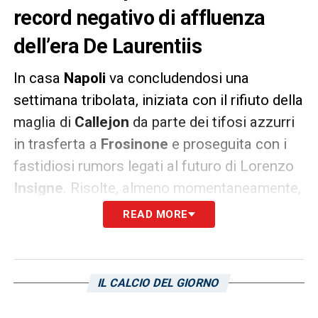
record negativo di affluenza
dell’era De Laurentiis
In casa
Napoli
va concludendosi una
settimana tribolata, iniziata con il rifiuto della
maglia di
Callejon
da parte dei tifosi azzurri
in trasferta a
Frosinone
e proseguita con i
fastidiosi rumors legati al futuro di Lorenzo
Insigne
. Risolte, almeno momentaneamente,
le due questioni,
il
Napoli
si appresta ad
READ MORE
ospitare il
Cagliari
in un San Paolo che sarà
tutt’altro che gremito. Secondo quanto
riporta
Il Mattino
, infatti, l’impianto di
IL CALCIO DEL GIORNO
Fuorigrotta potrebbe registrare un record