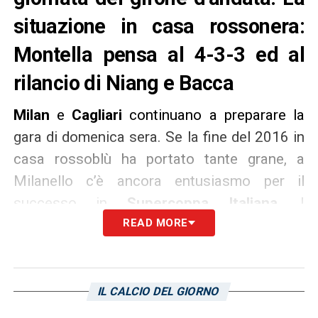
situazione in casa rossonera:
Montella pensa al 4-3-3 ed al
rilancio di Niang e Bacca
Milan
e
Cagliari
continuano a preparare la
gara di domenica sera. Se la fine del 2016 in
casa rossoblù ha portato tante grane, a
Milanello c’è ancora entusiasmo per il
successo in
Supercoppa Italiana
. I
rossoneri non vogliono fallire la prima uscita
READ MORE
del 2017, come successo negli ultimi anni,
ed hanno intenzione di prendere lo slancio
per rituffarsi nel campionato ed in una
IL CALCIO DEL GIORNO
settimana particolarmente ricca di impegni: