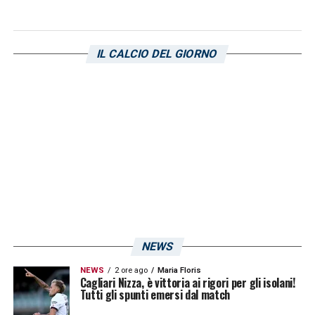
un po’ per frustrazione, mi ha tirato un calcio.
Ma nessun battibecco tra noi due
».
IL CALCIO DEL GIORNO
CAGLIARINEWS24 È ANCHE SU
INSTAGRAM: SEGUICI!
LA PLAYLIST DELLE NOSTRE TOP NEWS
NEWS
NEWS
2 ore ago
Maria Floris
Cagliari Nizza, è vittoria ai rigori per gli isolani!
Tutti gli spunti emersi dal match