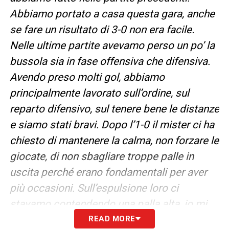
Abbiamo portato a casa questa gara, anche
se fare un risultato di 3-0 non era facile.
Nelle ultime partite avevamo perso un po’ la
bussola sia in fase offensiva che difensiva.
Avendo preso molti gol, abbiamo
principalmente lavorato sull’ordine, sul
reparto difensivo, sul tenere bene le distanze
e siamo stati bravi. Dopo l’1-0 il mister ci ha
chiesto di mantenere la calma, non forzare le
giocate, di non sbagliare troppe palle in
uscita perché erano fondamentali per aver
più occasioni. Sull’espulsione loro ci
stavamo contendendo una palla alta, io mi
son messo davanti per farla uscire e forse,
READ MORE