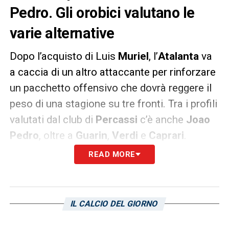
Pedro. Gli orobici valutano le
varie alternative
Dopo l’acquisto di Luis
Muriel
, l’
Atalanta
va
a caccia di un altro attaccante per rinforzare
un pacchetto offensivo che dovrà reggere il
peso di una stagione su tre fronti. Tra i profili
valutati dal club di
Percassi
c’è anche
Joao
Pedro
, oltre a
Guarin
,
Verdi
e
Caprari
.
L’agente dell’attaccante del
Cagliari
ha fatto
READ MORE
sapere che vorrebbe un
adeguamento di
stipendio
che tuttavia i sardi non sono
disposti a concedere, considerato che
il
IL CALCIO DEL GIORNO
contratto dl brasiliano scade nel 2022
.