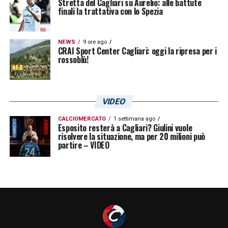
Stretta del Cagliari su Aurelio: alle battute
finali la trattativa con lo Spezia
In Serie A le marcature di
Joao Pedro
con la
casacca del
Cagliari
sono dunque 35, un
NEWS
9 ore ago
CRAI Sport Center Cagliari: oggi la ripresa per i
bottino che gli vale l’aggancio a Marco
Sau
rossoblù!
nella classifica all time della società. Un
settimo posto assoluto che si preannuncia
VIDEO
provvisorio: basterà una rete per raggiungere
Alessandro
Matri
, quattro per affiancare la
CALCIOMERCATO
1 settimana ago
Esposito resterà a Cagliari? Giulini vuole
bandiera Daniele
risolvere la situazione, ma per 20 milioni può
Conti
.
partire – VIDEO
LA PLAYLIST DELLE NOSTRE TOP NEWS