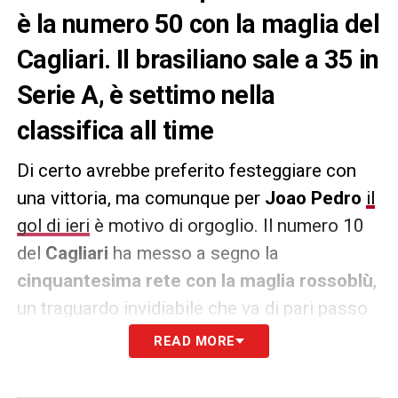
è la numero 50 con la maglia del
Cagliari. Il brasiliano sale a 35 in
Serie A, è settimo nella
classifica all time
Di certo avrebbe preferito festeggiare con
una vittoria, ma comunque per
Joao Pedro
il
gol di ieri
è motivo di orgoglio. Il numero 10
del
Cagliari
ha messo a segno la
cinquantesima rete con la maglia rossoblù
,
un traguardo invidiabile che va di pari passo
con il record personale stagionale che viene
READ MORE
ritoccato di giornata in giornata. Arrivato in
Sardegna cinque anni e mezzo fa, il