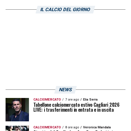
brasiliano, pur utilizzato a centrocampo
IL CALCIO DEL GIORNO
all’inizio della sua avventura, ha cominciato
la collezione con una rete alla
Lazio
nel
novembre del 2014. Da allora ne sono
arrivate altre 49, delle quali
13 in Serie B e
due in Coppa Italia
.
Iscriviti gratis alla nostra
Newsletter
NEWS
CALCIOMERCATO
7 ore ago
Elia Serra
Tabellone calciomercato estivo Cagliari 2026
LIVE: i trasferimenti in entrata e in uscita
ISCRIVIMI
Accetto la
Privacy Policy
CALCIOMERCATO
8 ore ago
Veronica Mandala