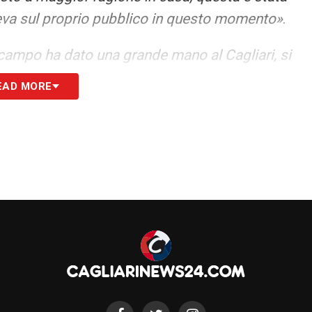
 leva sul proprio pubblico in questo momento»
.
campo ha dato una grande mano al Cagliari, si
ri è cambiato molto, crescendo sopratutto sul
EAD MORE
ta; bisogna fare attenzione alla fase difensiva. E’
cile, sopratutto dal punto di vista della
rande esperienza»
.
o bene: devi soppersare la squadra da
i bene il giocare con una coppia nel primo
miro Nandez ma il ritorno di Lapadula è
quest’anno ed ha le qualità tecniche. Bisogna
tà cammpo in su è terribile. Sono sicuro che in
 della spinta del pubblico. Lapadula e Pavoletti