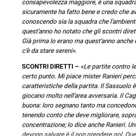
consapevolezza maggiore, è una squadra c
sicuramente ha fatto bene e credo che av
conoscendo sia la squadra che l’ambiente,
quest’anno ho notato che gli scontri dirett
Già prima lo erano ma quest’anno anche d
c’è da stare sereni»
.
SCONTRI DIRETTI –
«Le partite contro l
certo punto. Mi piace mister Ranieri perc
caratteristiche della partita. Il Sassuol
giocano molto nell’area avversaria. Il Ca
buona: loro segnano tanto ma concedono 
tenendo conto che deve migliorare, sopratu
concentrazione; lo dice anche Ranieri. Un
devono salvare è il non prendere gol. Que