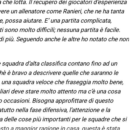
he lotta. Il recupero dei giocatori d’esperienza
ere un allenatore come Ranieri, che ne ha tanta
 possa aiutare. E’ una partita complicata,
i sono molto difficili; nessuna partita è facile.
i più. Seguendo anche le altre ho notato che non
e squadra d’alta classifica contano fino ad un
hè è bravo a descrivere quelle che saranno le
o è una squadra veloce che fraseggia molto bene,
gliari deve stare molto attento ma c’è una cosa
occasioni. Bisogna approfittare di questo
tto nella fase difensiva, l’attenzione e la
a delle cose più importanti per le squadre che si
sto a maggior ragione in casa, questa è stata