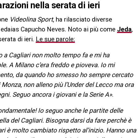
razioni nella serata di ieri
ione
Videolina Sport
, ha rilasciato diverse
edaias Capucho Neves. Noto ai più come
Jeda
,
erata di ieri.
Le sue parole:
 a Cagliari non molto tempo fa e mi ha
le. A Milano c’era freddo e pioveva. Io mi
ento, da quando ho smesso ho sempre cercato
di Monza, non alleno più l’Under del Lecco ma ora
gni. Seguo ancora i giovani e la Serie A»
.
fondamentale! Io seguo anche le partite delle
lla del Cagliari. Bisogna darsi da fare perchè è
iari è molto cambiato rispetto al’inizio. Hanno una