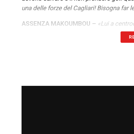
una delle forze del Cagliari! Bisogna far
ASSENZA MAKOUMBOU –
«Lui a centro
vede che il giocatore sta bene. Il Caglia
R
piano fisico, è una squadra che corre e lot
chiaro che colmare la sua assenza non è fa
caratteristiche fisiche, ma il mister ha g
PAROLE DI RANIERI –
«Il mister ha dett
sovrapporre al Sassuolo. In attacco vedre
tempo per poi cambiarli nel secondo. Am
fondantale. Vedo bene Viola, ha svoltato 
stare attenti perchè il sassuolo dalla me
casa il Cagliari farà il suo, approfittando