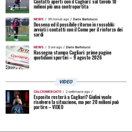
Contatti aperti con il Cagliari: sul tavolo 10
milioni più una contropartita
NEWS
39 minuti ago
Dario Bartolucci
Dossena ed il possibile ritorno in rossoblù:
avviati i contatti con il Como per il rinforzo dei
sardi
NEWS
3 ore ago
Dario Bartolucci
Rassegna stampa Cagliari: prime pagine
quotidiani sportivi – 9 agosto 2026
VIDEO
CALCIOMERCATO
2 settimane ago
Esposito resterà a Cagliari? Giulini vuole
risolvere la situazione, ma per 20 milioni può
partire – VIDEO