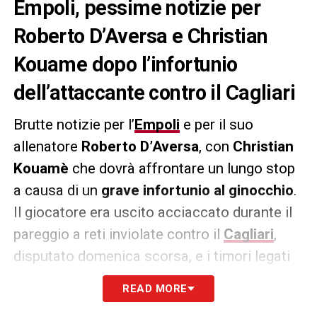
Empoli, pessime notizie per
Roberto D’Aversa e Christian
Kouame dopo l’infortunio
dell’attaccante contro il Cagliari
Brutte notizie per l’
Empoli
e per il suo
allenatore
Roberto D’Aversa
, con
Christian
Kouamè
che dovrà affrontare un lungo stop
a causa di un
grave infortunio al ginocchio
.
Il giocatore era uscito acciaccato durante il
pareggio a reti inviolate contro il
Cagliari
,
disputato domenica scorsa, e i timori legati
alla sua condizione sono stati purtroppo
READ MORE
confermati. Di seguito il comunicato del club.