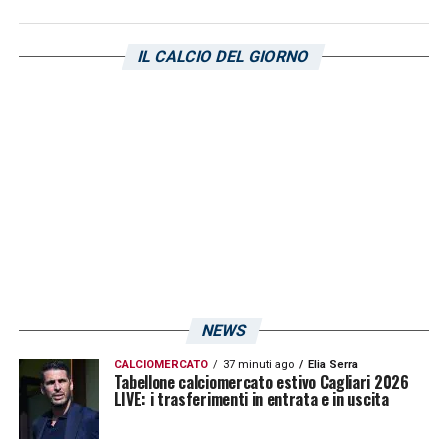
«
Empoli Football Club comunica che gli
accertamenti strumentali a cui è stato
IL CALCIO DEL GIORNO
sottoposto il calciatore Christian Kouamè,
uscito durante la gara contro il Cagliari,
hanno evidenziato la lesione del legamento
crociato anteriore del ginocchio destro
».
LA PLAYLIST DELLE NOSTRE TOP NEWS
NEWS
CALCIOMERCATO
37 minuti ago
Elia Serra
Tabellone calciomercato estivo Cagliari 2026
LIVE: i trasferimenti in entrata e in uscita