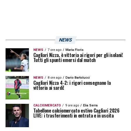
La stessa giocata è quotata 1.07 su
Lottomatica
e
Goldbet
.
LA PLAYLIST DELLE NOSTRE TOP NEWS
NEWS
NEWS
7 ore ago
Maria Floris
Cagliari Nizza, è vittoria ai rigori per gli isolani!
Tutti gli spunti emersi dal match
NEWS
8 ore ago
Dario Bartolucci
Cagliari Nizza 4-2: i rigori consegnano la
vittoria ai sardi!
CALCIOMERCATO
9 ore ago
Elia Serra
Tabellone calciomercato estivo Cagliari 2026
LIVE: i trasferimenti in entrata e in uscita