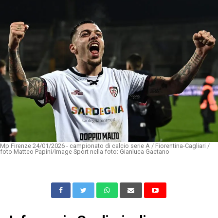
Mp Firenze 24/01/2026 - campionato di calcio serie A / Fiorentina-Cagliari /
foto Matteo Papini/Image Sport nella foto: Gianluca Gaetano