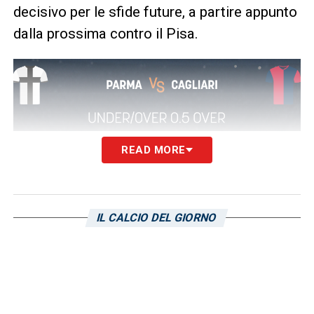
decisivo per le sfide future, a partire appunto
dalla prossima contro il Pisa.
READ MORE
QUOTE PARMA CAGLIARI
– Anticipo della
27.ma giornata di Serie A tra due squadre
IL CALCIO DEL GIORNO
quasi appaiate in classifica, che cercano una
vittoria per allontanarsi ancora di più dalla
zona “bassa” della graduatoria.
La giocata
OVER 0.5 (almeno un gol nel
match) a quota 8.00
su SNAI
.