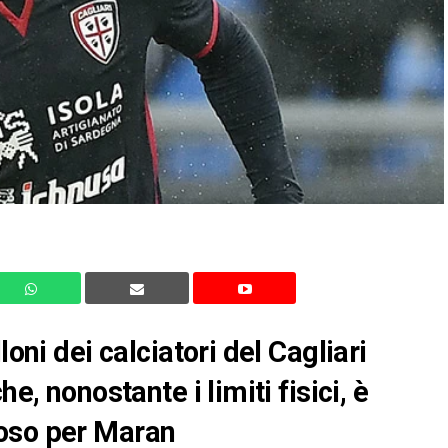
loni dei calciatori del Cagliari
e, nonostante i limiti fisici, è
ioso per Maran