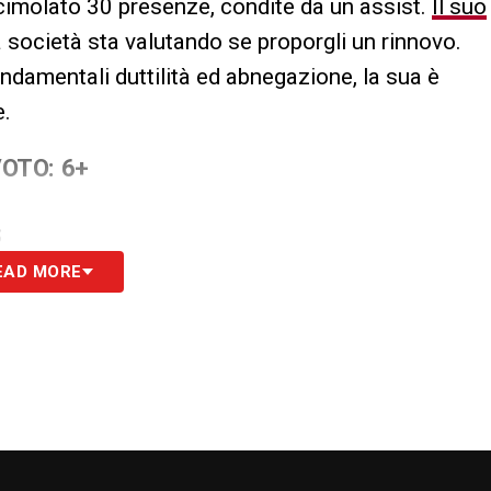
cimolato 30 presenze, condite da un assist.
Il suo
la società sta valutando se proporgli un rinnovo.
damentali duttilità ed abnegazione, la sua è
e.
OTO: 6+
S
EAD MORE