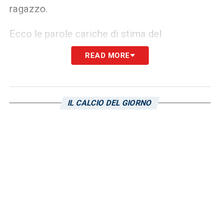
ragazzo.
Ecco le parole cariche di stima del
presidente, che non ha nascosto un velo di
READ MORE
soddisfazione per il premio finalmente
assegnato:
IL CALCIO DEL GIORNO
«Finalmente ti hanno dato il premio di MVP,
lo meritavi da tempo ma sembrava non
volessero mai dartelo… Complimenti per
tutto ciò che stai facendo nel tuo percorso e
insieme a noi, Elia»
.
Finalmente ti hanno dato il premio di
MVP, lo meritavi da tempo ma sembrava