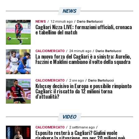
non volessero mai dartelo… Complimenti
NEWS
per tutto ciò che stai facendo nel tuo
percorso e insieme a noi, Elia!
NEWS
12 minuti ago
Dario Bartolucci
Cagliari Nizza LIVE: formazioni ufficiali, cronaca
https://t.co/Ptm27LZrMN
e tabellino del match
— Tommaso Giulini (@tommasogiulini)
CALCIOMERCATO
24 minuti ago
Dario Bartolucci
La nuova forza del Cagliari è a sinistra: Aurelio,
November 8, 2025
Fazzini e Maldini cambiano il volto della squadra
LA PLAYLIST DELLE NOSTRE TOP NEWS
CALCIOMERCATO
2 ore ago
Dario Bartolucci
Kılıçsoy decisivo in Europa e possibile rimpianto
Cagliari: il riscatto da 12 milioni torna
d’attualità?
VIDEO
CALCIOMERCATO
2 settimane ago
Esposito resterà a Cagliari? Giulini vuole
risolvere la situazione, ma per 20 milioni può