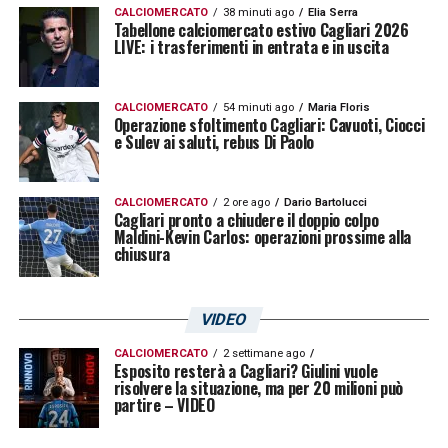
CALCIOMERCATO
38 minuti ago
Elia Serra
responsabilità. Cresce col passare dei
Tabellone calciomercato estivo Cagliari 2026
LIVE: i trasferimenti in entrata e in uscita
minuti.
PISACANE 6
: Qualche pecca sul velenoso
CALCIOMERCATO
54 minuti ago
Maria Floris
Operazione sfoltimento Cagliari: Cavuoti, Ciocci
cross di Pandev che si infila in rete dopo il
e Sulev ai saluti, rebus Di Paolo
liscio di Sanabria. Sempre in posizione sui
cross avversari ed a mettere una pezza, con
CALCIOMERCATO
2 ore ago
Dario Bartolucci
Cagliari pronto a chiudere il doppio colpo
le buone e con le cattive.
Maldini-Kevin Carlos: operazioni prossime alla
chiusura
KLAVAN 6
: bravo in chiusura e nelle
diagonali, evita di prendersi particolari rischi
VIDEO
in campo aperto contro Pinamonti e
CALCIOMERCATO
2 settimane ago
Esposito resterà a Cagliari? Giulini vuole
Sanabria. Dal 77′
PEREIRO sv
: prende un
risolvere la situazione, ma per 20 milioni può
partire – VIDEO
giallo a pochi secondi dal suo esordio in
Serie A. Entra quando la partita è