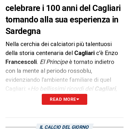
celebrare i 100 anni del Cagliari
tornando alla sua esperienza in
Sardegna
Nella cerchia dei calciatori più talentuosi
della storia centenaria del
Cagliari
c’è Enzo
Francescoli
.
El
Principe
è tornato indietro
con la mente al periodo rossoblu,
evidenziando l’ambiente familiare di quel
Cagliari: «
Ho bellissimi ricordi del
Cagliari
,
della Sardegna, della famiglia
Orrù
e
READ MORE
soprattutto di
Ranieri
. Sono arrivato là con
tane aspettative dopo il mondiale. I primi
tempi sono stati durissimi, stavo un po’ male
IL CALCIO DEL GIORNO