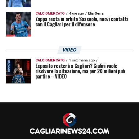
dentro. Mi è dispiaciuto non giocare la
Coppa UEFA
col Cagliari, ma sono cose che
CALCIOMERCATO
4 ore ago
Elia Serra
Zappa resta in orbita Sassuolo, nuovi contatti
nel calcio succedono: era ora di cambiare,
con il Cagliari per il difensore
non ho rimpianti
».
LA PLAYLIST DELLE NOSTRE TOP NEWS
VIDEO
CALCIOMERCATO
1 settimana ago
Esposito resterà a Cagliari? Giulini vuole
risolvere la situazione, ma per 20 milioni può
partire – VIDEO