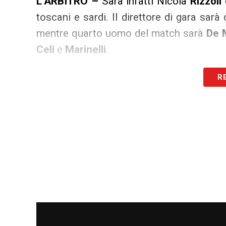
L’ARBITRO –
Sarà infatti Nicola
Rizzoli
toscani e sardi. Il direttore di gara sar
mentre quarto uomo del match sarà
De 
Celi
e
Marinelli
.
R
LA PLAYLIST DELLE NOSTRE TOP NEW