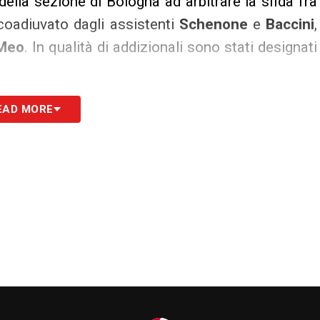
della sezione di Bologna ad arbitrare la sfida fra
à coadiuvato dagli assistenti
Schenone
e
Baccini
,
Meo
. In qualità di addizionali sono stati designati
EAD MORE
S